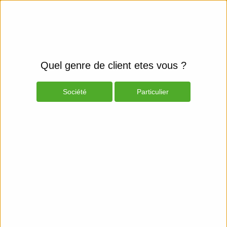
Quel genre de client etes vous ?
Société
Particulier
Produits
Espace Client
Smartphones et fixes
Mobiles & GPS
Smartwatch - Accessories
Afficher les filtres
Apple
Boucle pour montre intelligente
45 mm - 145 - 220 mm - cyprès
NC
7
Apple
Bracelet pour montre intelligente