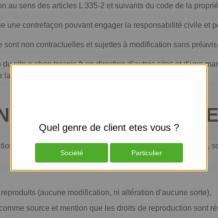
 au sens des articles L 335-2 et suivants du code de la propriét
tue une contrefaçon pouvant engager la responsabilité civile et p
sont non contractuelles et sujettes à modification sans préavis
du site e-shop.teranis.fr en direction d’autres sites et d’une m
er la responsabilité de TERANIS.
 SUR SUPPORT PAPI
Quel genre de client etes vous ?
ction des pages de ce site sur un support papier est autorisée, s
Société
Particulier
reproduits (aucune modification, ni altération d’aucune sorte),
m comme source et mention que les droits de reproduction sont rés