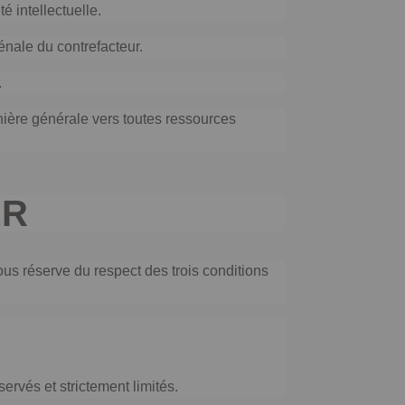
é intellectuelle.
énale du contrefacteur.
.
anière générale vers toutes ressources
ER
ous réserve du respect des trois conditions
ervés et strictement limités.