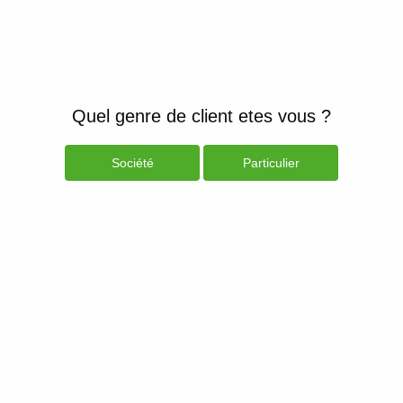
Quel genre de client etes vous ?
Société
Particulier
Produits
Espace Client
Nom d'utilisateur
Mot de passe
Connexion
Mot de passe oublié
Nouveau Client ?