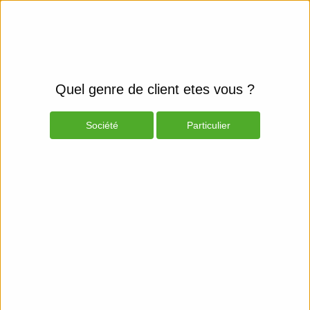
Quel genre de client etes vous ?
Société
Particulier
Produits
Espace Client
Abonnements
Internet :
Fibre Optique
Teranis