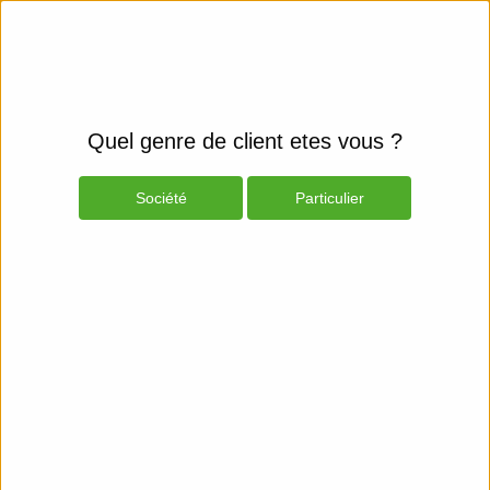
Quel genre de client etes vous ?
Société
Particulier
Produits
Espace Client
Smartphones et fixes
Mobiles & GPS
Adaptateurs pour Micros-
Casques
Afficher les filtres
HP
Poly APP-51 - Prise de casque micro
pour Poly CCX 350; Edge E100, E200, E220, E300, E320, E350, E400, E450, E500, E550; VVX 150
NC
6