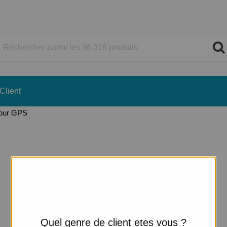
Client
pour GPS
Quel genre de client etes vous ?