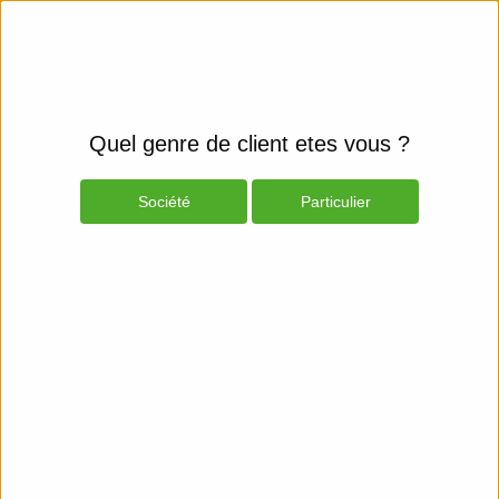
Quel genre de client etes vous ?
Société
Particulier
Produits
Espace Client
Smartphones et fixes
Mobiles & GPS
Mobile Phones - Cables & Power
Adapters
Afficher les filtres
Compulocks
Station de charge
5 connecteurs USBC - prise EU - Station de charge - 150 Watt - 10 connecteurs de sortie (5 x USB Type A 4 pin, 5 x USB-C) - Union européenne
NC
5