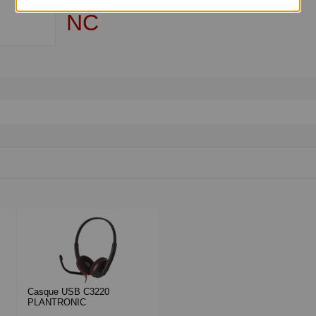
NC
Casque USB C3220
PLANTRONIC