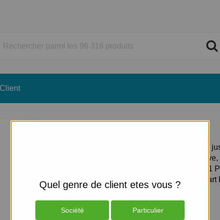
Client
HP Workstation Z2 G9
AI Workstation - tour 4U - 1 x Core i7 i7-14700 / ju
GHz - RAM 32 Go - SSD 1 To - HP Z Turbo Drive
TLC - RTX 2000 Ada - Gigabit Ethernet - Win 11 P
moniteur : aucun - clavier : Français - noir - Smart
Quel genre de client etes vous ?
Pas en stock
Constructeur
HP
Société
Particulier
Réf. Produit
A40KPET#ABF