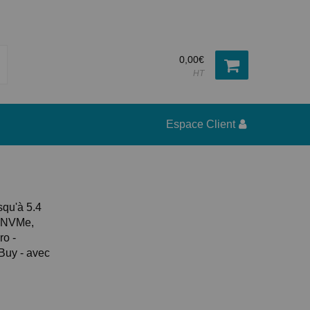
0,00€
HT
Espace Client
squ'à 5.4
, NVMe,
ro -
 Buy - avec