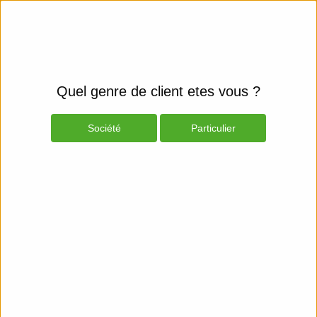
Quel genre de client etes vous ?
Société
Particulier
Produits
Espace Client
Ordinateurs
Ordinateurs
PC de Bureau
Acer