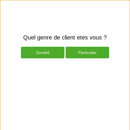
Quel genre de client etes vous ?
Société
Particulier
Produits
Espace Client
Smartphones et fixes
Mobiles & GPS
Mobile Phones - Cables & Power
Adapters
Belkin