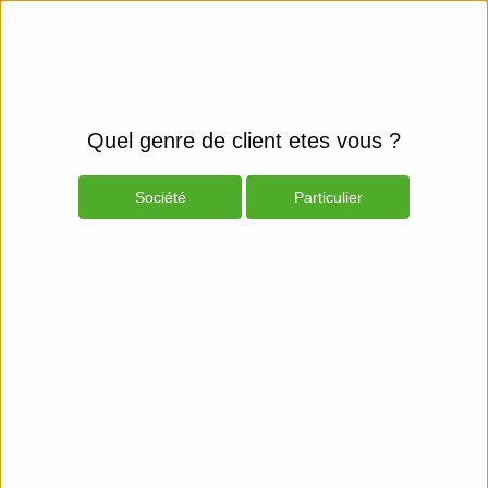
Quel genre de client etes vous ?
Société
Particulier
Produits
Espace Client
Smartphones et fixes
Mobiles & GPS
Mobile Phones - Cables & Power
Adapters
Belkin