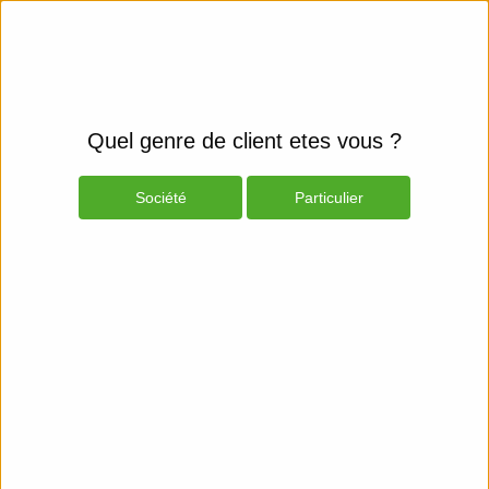
Quel genre de client etes vous ?
Société
Particulier
Produits
Espace Client
Smartphones et fixes
Mobiles & GPS
Mobile Phones - Cables & Power
Adapters
Belkin