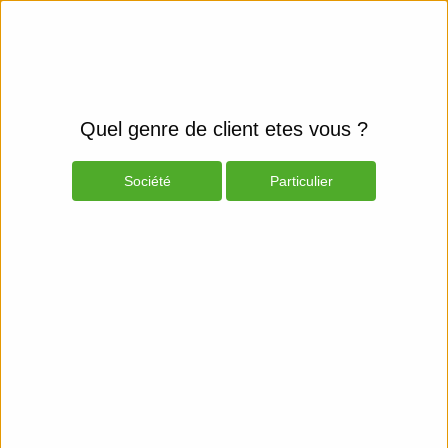
Quel genre de client etes vous ?
Société
Particulier
Produits
Espace Client
Smartphones et fixes
Mobiles & GPS
Mobile Phones - Cables & Power
Adapters
Belkin