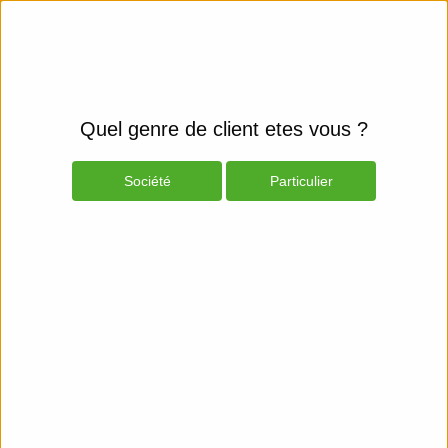
Quel genre de client etes vous ?
Société
Particulier
Produits
Espace Client
Smartphones et fixes
Mobiles & GPS
Mobile Phones - Cables & Power
Adapters
Belkin